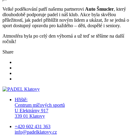
Velké poděkování patří našemu partnerovi
Auto Šmucler
, který
dlouhodobě podporuje padel i náš klub. Akce byla skvělou
příležitostí, jak padel přiblížit novým lidem a ukázat, že se jedná o
sport dostupný opravdu pro každého – děti, dospělé i seniory.
Atmosféra byla po celý den výborná a už teď se těšíme na další
ročník!
Share
Hřiště:
Centrum míčových sportů
U Elektrárny 917
339 01 Klatovy
+420 602 431 363
info@padelklatovy.cz