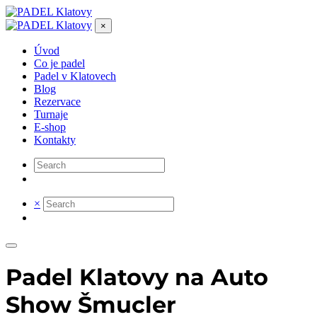
×
Úvod
Co je padel
Padel v Klatovech
Blog
Rezervace
Turnaje
E-shop
Kontakty
×
Padel Klatovy na Auto
Show Šmucler