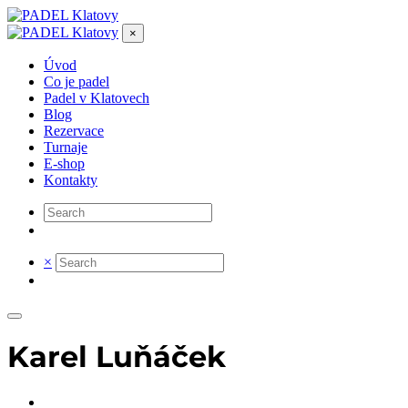
×
Úvod
Co je padel
Padel v Klatovech
Blog
Rezervace
Turnaje
E-shop
Kontakty
×
Karel Luňáček