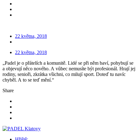
22 května, 2018
22 května, 2018
„Padel je o přátelích a komunitě. Lidé se při něm baví, pohybují se
a objevují něco nového. A vůbec nemusíte být profesionál. Hrají jej
rodiny, senioři, zkrátka všichni, co milují sport. Doteď tu navíc
chyběl. A to se teď mění.“
Share
Hřiště: