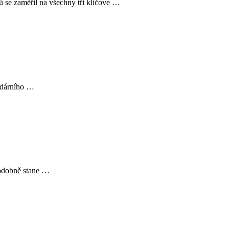
se zaměřil na všechny tři klíčové …
endárního …
podobně stane …