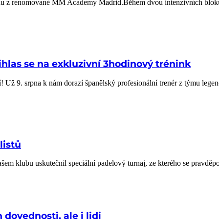
deñu z renomované MM Academy Madrid.Během dvou intenzivních bloků 
ihlas se na exkluzivní 3hodinový trénink
í! Už 9. srpna k nám dorazí španělský profesionální trenér z týmu leg
listů
šem klubu uskutečnil speciální padelový turnaj, ze kterého se pravdě
dovednosti, ale i lidi