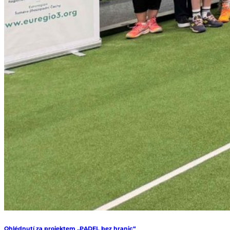
Ohlédnutí za projektem „PADEL bez hranic“