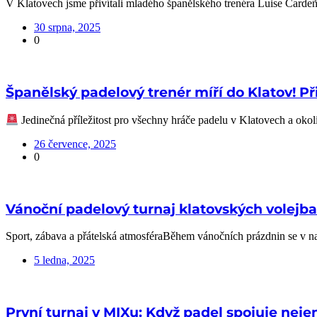
V Klatovech jsme přivítali mladého španělského trenéra Luise Car
30 srpna, 2025
0
Španělský padelový trenér míří do Klatov! Př
Jedinečná příležitost pro všechny hráče padelu v Klatovech a okol
26 července, 2025
0
Vánoční padelový turnaj klatovských volejba
Sport, zábava a přátelská atmosféraBěhem vánočních prázdnin se v na
5 ledna, 2025
První turnaj v MIXu: Když padel spojuje nejen 