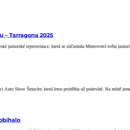
lu – Tarragona 2025
é juniorské reprezentace, která se zúčastnila Mistrovství světa junio
akci Auto Show Šmucler, která letos proběhla už podeváté. Na místě js
obíhalo