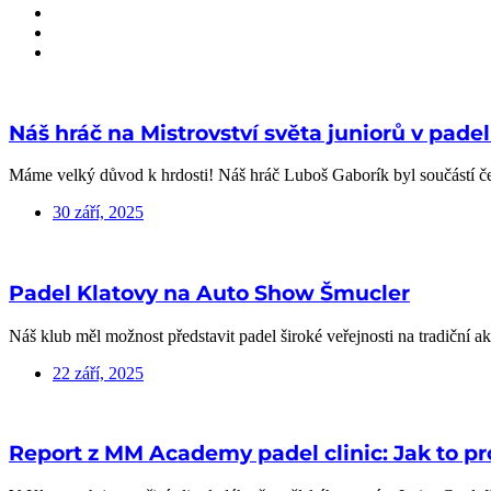
Náš hráč na Mistrovství světa juniorů v pade
Máme velký důvod k hrdosti! Náš hráč Luboš Gaborík byl součástí česk
30 září, 2025
Padel Klatovy na Auto Show Šmucler
Náš klub měl možnost představit padel široké veřejnosti na tradiční 
22 září, 2025
Report z MM Academy padel clinic: Jak to pr