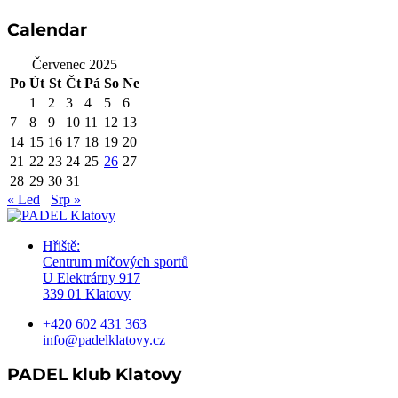
Calendar
Červenec 2025
Po
Út
St
Čt
Pá
So
Ne
1
2
3
4
5
6
7
8
9
10
11
12
13
14
15
16
17
18
19
20
21
22
23
24
25
26
27
28
29
30
31
« Led
Srp »
Hřiště:
Centrum míčových sportů
U Elektrárny 917
339 01 Klatovy
+420 602 431 363
info@padelklatovy.cz
PADEL klub Klatovy