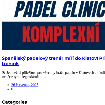
Španělský padelový trenér míří do Klatov! Př
trénink
🚨 Jedinečná příležitost pro všechny hráče padelu v Klatovech a okol
trenér z týmu legendárního …
26 července, 2025
0
Categories